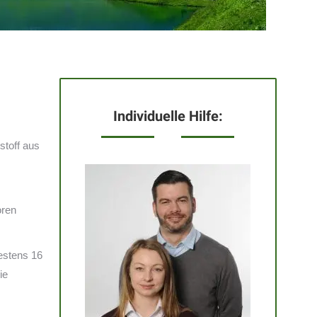
Individuelle Hilfe:
stoff aus
oren
destens 16
ie