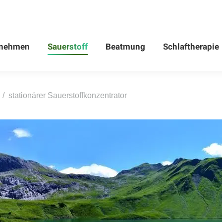
rnehmen
Sauerstoff
Beatmung
Schlaftherapie
rnehmen
Sauerstoff
Beatmung
Schlaftherapie
stationärer Sauerstoffkonzentrator