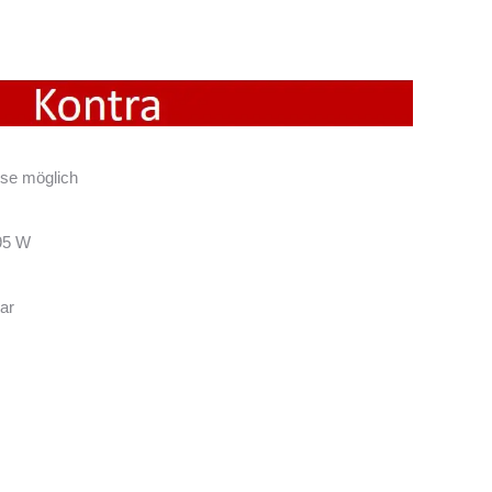
ose möglich
95 W
ar