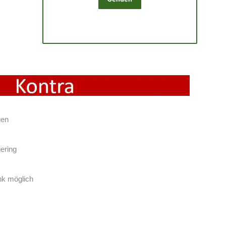
gen
gering
nk möglich