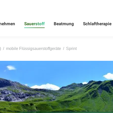
rnehmen
Sauerstoff
Beatmung
Schlaftherapie
rnehmen
Sauerstoff
Beatmung
Schlaftherapie
)
mobile Flüssigsauerstoffgeräte
Sprint